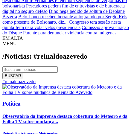
desmonta André Fernandes e relembra sequência de vergonhas do
bolsonarista
Pescadores pedem fim de entrevistas e de burocracia
digital no seguro-defeso
Dino nega pedido de soltura de Deolane
Bezerra
Beto Louco recebeu berrante autografado por Sérgio Reis
como presente de Bolsonaro, diz...
Congresso terá sessão nesta
quinta-feira para votar vetos presidenciais
Comissão aprova criação
do Disque Parente para denunciar violência contra indígenas
EM ALTA
MENU
/Notícias: #reinaldoazevedo
BUSCAR
#reinaldoazevedo
Política
Observatório da Imprensa destaca cobertura do Meteoro e da
Folha TV sobre mudança...
Reinaldão irá para o Metrópoles