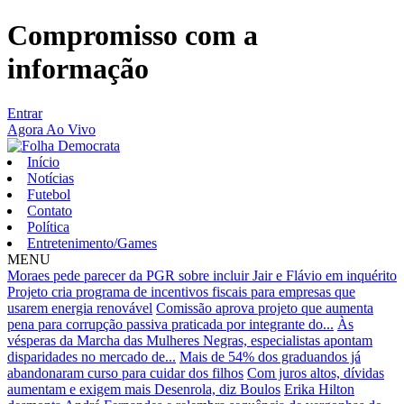
Compromisso com a
informação
Entrar
Agora Ao Vivo
Início
Notícias
Futebol
Contato
Política
Entretenimento/Games
MENU
Moraes pede parecer da PGR sobre incluir Jair e Flávio em inquérito
Projeto cria programa de incentivos fiscais para empresas que
usarem energia renovável
Comissão aprova projeto que aumenta
pena para corrupção passiva praticada por integrante do...
Às
vésperas da Marcha das Mulheres Negras, especialistas apontam
disparidades no mercado de...
Mais de 54% dos graduandos já
abandonaram curso para cuidar dos filhos
Com juros altos, dívidas
aumentam e exigem mais Desenrola, diz Boulos
Erika Hilton