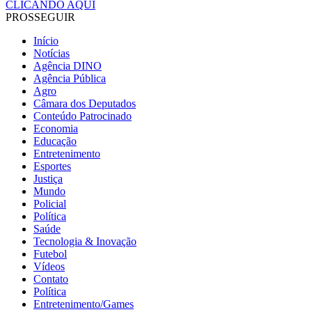
CLICANDO AQUI
PROSSEGUIR
Início
Notícias
Agência DINO
Agência Pública
Agro
Câmara dos Deputados
Conteúdo Patrocinado
Economia
Educação
Entretenimento
Esportes
Justiça
Mundo
Policial
Política
Saúde
Tecnologia & Inovação
Futebol
Vídeos
Contato
Política
Entretenimento/Games