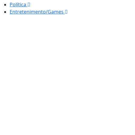
Política
Entretenimento/Games
Termos de Uso e Privacidade
Esse site utiliza cookies para melhorar sua experiênci