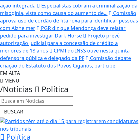
ação integrada
Especialistas cobram a criminalização da
misoginia, vista como causa do aumento de...
Comissão
aprova uso de cordão de fita roxa para identificar pessoas
com Alzheimer
PGR diz que Mendonça deve relatar
pedido para investigar Dark Horse
Projeto prevê
autorização judicial para a concessão de crédito a
menores de 18 anos
CPMI do INSS ouve nesta quinta
defensora pública e delegado da PF
Comissão debate
criação do Estatuto dos Povos Ciganos; participe
EM ALTA
MENU
/Notícias
Política
BUSCAR
Política