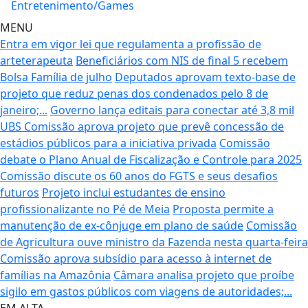
Entretenimento/Games
MENU
Entra em vigor lei que regulamenta a profissão de
arteterapeuta
Beneficiários com NIS de final 5 recebem
Bolsa Família de julho
Deputados aprovam texto-base de
projeto que reduz penas dos condenados pelo 8 de
janeiro;...
Governo lança editais para conectar até 3,8 mil
UBS
Comissão aprova projeto que prevê concessão de
estádios públicos para a iniciativa privada
Comissão
debate o Plano Anual de Fiscalização e Controle para 2025
Comissão discute os 60 anos do FGTS e seus desafios
futuros
Projeto inclui estudantes de ensino
profissionalizante no Pé de Meia
Proposta permite a
manutenção de ex-cônjuge em plano de saúde
Comissão
de Agricultura ouve ministro da Fazenda nesta quarta-feira
Comissão aprova subsídio para acesso à internet de
famílias na Amazônia
Câmara analisa projeto que proíbe
sigilo em gastos públicos com viagens de autoridades;...
EM ALTA