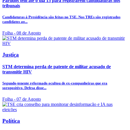
Partidos têm até o dia 15 para registrarem candidaturas nos
tribunais
Candidaturas à Presidência são feitas no TSE. Nos TREs são registrados
candidatos ao...
Folha
- 08 de Agosto
Justiça
STM determina perda de patente de militar acusado de
transmitir HIV
Segundo-tenente reformado ocultou de ex-companheiras que era
soropositivo. Defesa disse...
Folha
- 07 de Agosto
Política