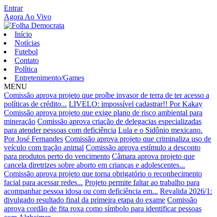
Entrar
Agora Ao Vivo
Início
Notícias
Futebol
Contato
Política
Entretenimento/Games
MENU
Comissão aprova projeto que proíbe invasor de terra de ter acesso a
políticas de crédito...
LIVELO: impossível cadastrar!! Por Kakay
Comissão aprova projeto que exige plano de risco ambiental para
mineração
Comissão aprova criação de delegacias especializadas
para atender pessoas com deficiência
Lula e o Sidônio mexicano.
Por José Fernandes
Comissão aprova projeto que criminaliza uso de
veículo com tração animal
Comissão aprova estímulo a desconto
para produtos perto do vencimento
Câmara aprova projeto que
cancela diretrizes sobre aborto em crianças e adolescentes...
Comissão aprova projeto que torna obrigatório o reconhecimento
facial para acessar redes...
Projeto permite faltar ao trabalho para
acompanhar pessoa idosa ou com deficiência em...
Revalida 2026/1:
divulgado resultado final da primeira etapa do exame
Comissão
aprova cordão de fita roxa como símbolo para identificar pessoas