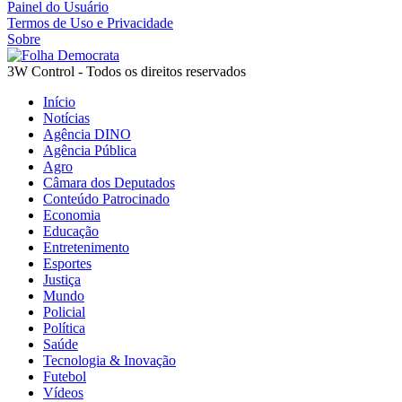
Painel do Usuário
Termos de Uso e Privacidade
Sobre
3W Control - Todos os direitos reservados
Início
Notícias
Agência DINO
Agência Pública
Agro
Câmara dos Deputados
Conteúdo Patrocinado
Economia
Educação
Entretenimento
Esportes
Justiça
Mundo
Policial
Política
Termos de Uso e Privacidade
Saúde
Tecnologia & Inovação
Futebol
Esse site utiliza cookies para melhorar sua experiência de
Vídeos
navegação. Ao continuar o acesso, entendemos que você conco