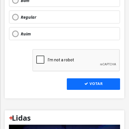
Bom
Regular
Ruim
VOTAR
+
Lidas