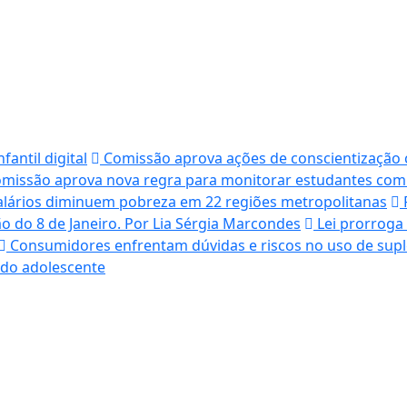
antil digital
Comissão aprova ações de conscientização co
missão aprova nova regra para monitorar estudantes com d
lários diminuem pobreza em 22 regiões metropolitanas
F
ão do 8 de Janeiro. Por Lia Sérgia Marcondes
Lei prorroga 
Consumidores enfrentam dúvidas e riscos no uso de supl
 do adolescente