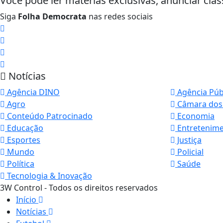
Você pode ler matérias exclusivas, anunciar clas
Siga
Folha Democrata
nas redes sociais
Notícias
Agência DINO
Agência Púb
Agro
Câmara dos
Conteúdo Patrocinado
Economia
Educação
Entretenim
Esportes
Justiça
Mundo
Policial
Política
Saúde
Tecnologia & Inovação
3W Control - Todos os direitos reservados
Início
Notícias