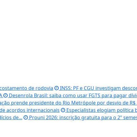
acostamento de rodovia
INSS: PF e CGU investigam desco
UA
Desenrola Brasil: saiba como usar FGTS para pagar dív
ção prende presidente do Rio Metrópole por desvio de R$ 
e acordos internacionais
Especialistas elogiam política 
cios de...
Prouni 2026: inscrição gratuita para o 2º seme