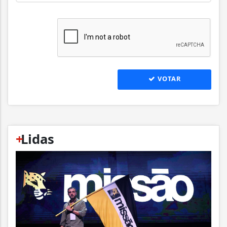
VOTAR
+
Lidas