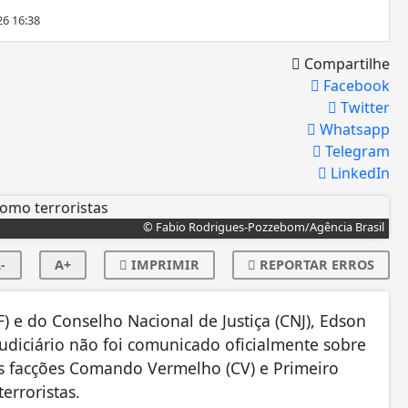
26 16:38
Compartilhe
Facebook
Twitter
Whatsapp
Telegram
LinkedIn
© Fabio Rodrigues-Pozzebom/Agência Brasil
-
A+
IMPRIMIR
REPORTAR ERROS
) e do Conselho Nacional de Justiça (CNJ), Edson
 Judiciário não foi comunicado oficialmente sobre
as facções Comando Vermelho (CV) e Primeiro
erroristas.