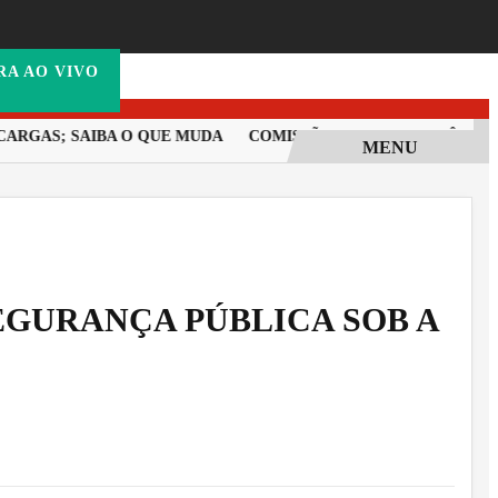
QUINTA-FEIRA,
06 DE AGOSTO DE 2026
RA AO VIVO
AS; SAIBA O QUE MUDA
COMISSÃO REALIZA AUDIÊNCIA PARA
MENU
EGURANÇA PÚBLICA SOB A