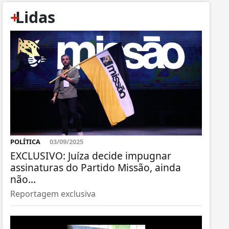
+
Lidas
POLÍTICA
03/09/2025
EXCLUSIVO: Juíza decide impugnar
assinaturas do Partido Missão, ainda
não...
Reportagem exclusiva