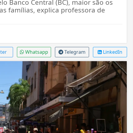
elo Banco Central (BC), maior são os
as famílias, explica professora de
ter
Whatsapp
Telegram
LinkedIn