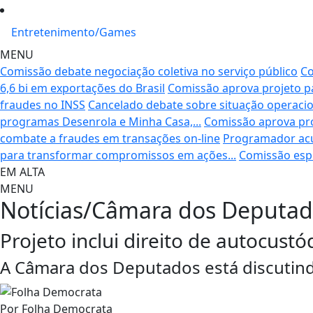
Entretenimento/Games
MENU
Comissão debate negociação coletiva no serviço público
Co
6,6 bi em exportações do Brasil
Comissão aprova projeto par
fraudes no INSS
Cancelado debate sobre situação operacion
programas Desenrola e Minha Casa,...
Comissão aprova proj
combate a fraudes em transações on-line
Programador acus
para transformar compromissos em ações...
Comissão espe
EM ALTA
MENU
Notícias/Câmara dos Deputa
Projeto inclui direito de autocustód
A Câmara dos Deputados está discutin
Por
Folha Democrata