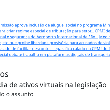
missão aprova inclusão de aluguel social no programa Min
a criar regime especial de tributação para setor...
CPMI de
al e segurança do Aeroporto Internacional de São...
Medid
eto que proíbe liberdade provisória para acusados de violê
ado de facilitar descontos ilegais fica calado na CPMI do 
cial debate trabalho em plataformas digitais de transport
dos
ia de ativos virtuais na legislação
do o assunto