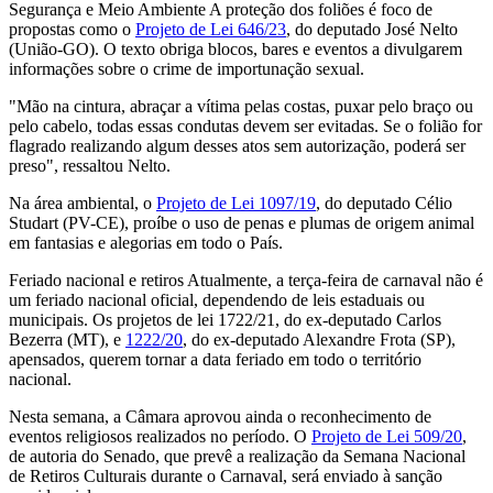
Segurança e Meio Ambiente A proteção dos foliões é foco de
propostas como o
Projeto de Lei 646/23
, do deputado José Nelto
(União-GO). O texto obriga blocos, bares e eventos a divulgarem
informações sobre o crime de importunação sexual.
"Mão na cintura, abraçar a vítima pelas costas, puxar pelo braço ou
pelo cabelo, todas essas condutas devem ser evitadas. Se o folião for
flagrado realizando algum desses atos sem autorização, poderá ser
preso", ressaltou Nelto.
Na área ambiental, o
Projeto de Lei 1097/19
, do deputado Célio
Studart (PV-CE), proíbe o uso de penas e plumas de origem animal
em fantasias e alegorias em todo o País.
Feriado nacional e retiros Atualmente, a terça-feira de carnaval não é
um feriado nacional oficial, dependendo de leis estaduais ou
municipais. Os projetos de lei 1722/21, do ex-deputado Carlos
Bezerra (MT), e
1222/20
, do ex-deputado Alexandre Frota (SP),
apensados, querem tornar a data feriado em todo o território
nacional.
Nesta semana, a Câmara aprovou ainda o reconhecimento de
eventos religiosos realizados no período. O
Projeto de Lei 509/20
,
de autoria do Senado, que prevê a realização da Semana Nacional
de Retiros Culturais durante o Carnaval, será enviado à sanção