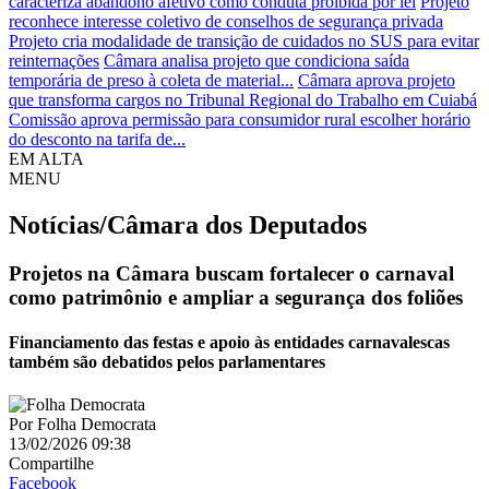
caracteriza abandono afetivo como conduta proibida por lei
Projeto
reconhece interesse coletivo de conselhos de segurança privada
Projeto cria modalidade de transição de cuidados no SUS para evitar
reinternações
Câmara analisa projeto que condiciona saída
temporária de preso à coleta de material...
Câmara aprova projeto
que transforma cargos no Tribunal Regional do Trabalho em Cuiabá
Comissão aprova permissão para consumidor rural escolher horário
do desconto na tarifa de...
EM ALTA
MENU
Notícias/Câmara dos Deputados
Projetos na Câmara buscam fortalecer o carnaval
como patrimônio e ampliar a segurança dos foliões
Financiamento das festas e apoio às entidades carnavalescas
também são debatidos pelos parlamentares
Por
Folha Democrata
13/02/2026 09:38
Compartilhe
Facebook