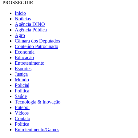
PROSSEGUIR
Início
Notícias
Agência DINO
Agência Pública
Agro
Câmara dos Deputados
Conteúdo Patrocinado
Economia
Educação
Entretenimento
Esportes
Justiça
Mundo
Policial
Política
Saúde
Tecnologia & Inovação
Futebol
Vídeos
Contato
Política
Entretenimento/Games