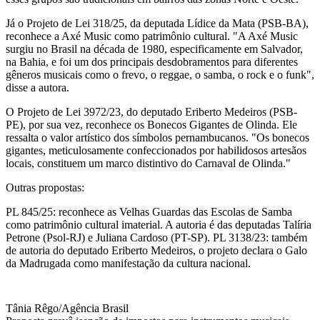
Já o Projeto de Lei 318/25, da deputada Lídice da Mata (PSB-BA),
reconhece a Axé Music como patrimônio cultural. "A Axé Music
surgiu no Brasil na década de 1980, especificamente em Salvador,
na Bahia, e foi um dos principais desdobramentos para diferentes
gêneros musicais como o frevo, o reggae, o samba, o rock e o funk",
disse a autora.
O Projeto de Lei 3972/23, do deputado Eriberto Medeiros (PSB-
PE), por sua vez, reconhece os Bonecos Gigantes de Olinda. Ele
ressalta o valor artístico dos símbolos pernambucanos. "Os bonecos
gigantes, meticulosamente confeccionados por habilidosos artesãos
locais, constituem um marco distintivo do Carnaval de Olinda."
Outras propostas:
PL 845/25: reconhece as Velhas Guardas das Escolas de Samba
como patrimônio cultural imaterial. A autoria é das deputadas Talíria
Petrone (Psol-RJ) e Juliana Cardoso (PT-SP). PL 3138/23: também
de autoria do deputado Eriberto Medeiros, o projeto declara o Galo
da Madrugada como manifestação da cultura nacional.
Tânia Rêgo/Agência Brasil