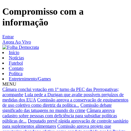
Compromisso com a
informação
Entrar
Agora Ao Vivo
Início
Notícias
Futebol
Contato
Política
Entretenimento/Games
MENU
Câmara conclui votação em 1º turno da PEC das Prerrogativas;
acompanhe
Lula pede a Durigan que avalie possíveis prejuízos de
medidas dos EUA
Comissão aprova a conservação de equipamentos
de uso coletivo como diretriz da política...
Comissão debate
significado das tatuagens no mundo do crime
Câmara aprova
cadastro sobre pessoas com deficiência para subsidiar políticas
públicas de...
Deputado prevê rápida aprovação de controle sanitário
para suplementos alimentares
Comissão aprova projeto que