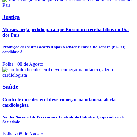
Justiça
Moraes nega pedido para que Bolsonaro receba filhos no Dia
dos Pais
Proibição das visitas ocorreu após o senador Flávio Bolsonaro (PL-RJ),
candidato à...
Folha
- 08 de Agosto
Saúde
Controle do colesterol deve começar na infância, alerta
cardiologista
No Dia Nacional de Prevenção e Controle do Colesterol, especialista da
Sociedade...
Folha
- 08 de Agosto