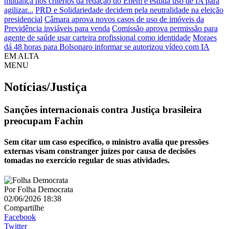
mudança nos critérios da redação do Enem e estuda uso de IA para
agilizar...
PRD e Solidariedade decidem pela neutralidade na eleição
presidencial
Câmara aprova novos casos de uso de imóveis da
Previdência inviáveis para venda
Comissão aprova permissão para
agente de saúde usar carteira profissional como identidade
Moraes
dá 48 horas para Bolsonaro informar se autorizou vídeo com IA
EM ALTA
MENU
Notícias/Justiça
Sanções internacionais contra Justiça brasileira
preocupam Fachin
Sem citar um caso específico, o ministro avalia que pressões
externas visam constranger juízes por causa de decisões
tomadas no exercício regular de suas atividades.
Por
Folha Democrata
02/06/2026 18:38
Compartilhe
Facebook
Twitter