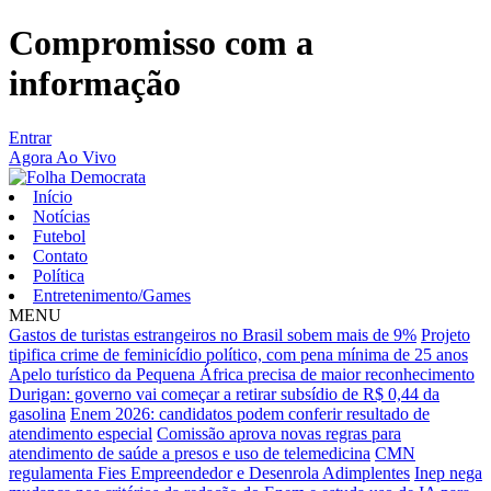
Compromisso com a
informação
Entrar
Agora Ao Vivo
Início
Notícias
Futebol
Contato
Política
Entretenimento/Games
MENU
Gastos de turistas estrangeiros no Brasil sobem mais de 9%
Projeto
tipifica crime de feminicídio político, com pena mínima de 25 anos
Apelo turístico da Pequena África precisa de maior reconhecimento
Durigan: governo vai começar a retirar subsídio de R$ 0,44 da
gasolina
Enem 2026: candidatos podem conferir resultado de
atendimento especial
Comissão aprova novas regras para
atendimento de saúde a presos e uso de telemedicina
CMN
regulamenta Fies Empreendedor e Desenrola Adimplentes
Inep nega