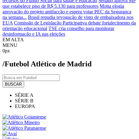
recursos do Fundo Social para saúde e educação
Senado aprova MP
que estabelece piso de R$ 5.130 para professores
Motta elogia
aprovação do projeto antifacção e espera votar PEC da Segurança
na semana...
Brasil repudia revogação de visto de embaixadora nos
EUA
Comissão de Legislação Participativa debate fortalecimento da
orientação educacional
TSE cria conselho para monitorar
desinformação e IA nas eleições
EM ALTA
MENU
0px
/Futebol
Atlético de Madrid
BUSCAR
SÉRIE A
SÉRIE B
EUROPA