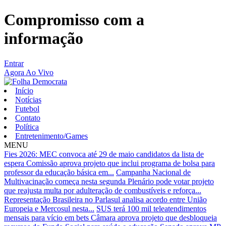
Compromisso com a
informação
Entrar
Agora Ao Vivo
Início
Notícias
Futebol
Contato
Política
Entretenimento/Games
MENU
Fies 2026: MEC convoca até 29 de maio candidatos da lista de
espera
Comissão aprova projeto que inclui programa de bolsa para
professor da educação básica em...
Campanha Nacional de
Multivacinação começa nesta segunda
Plenário pode votar projeto
que reajusta multa por adulteração de combustíveis e reforça...
Representação Brasileira no Parlasul analisa acordo entre União
Europeia e Mercosul nesta...
SUS terá 100 mil teleatendimentos
mensais para vício em bets
Câmara aprova projeto que desbloqueia