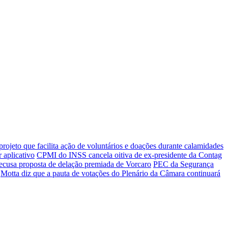
rojeto que facilita ação de voluntários e doações durante calamidades
 aplicativo
CPMI do INSS cancela oitiva de ex-presidente da Contag
recusa proposta de delação premiada de Vorcaro
PEC da Segurança
Motta diz que a pauta de votações do Plenário da Câmara continuará