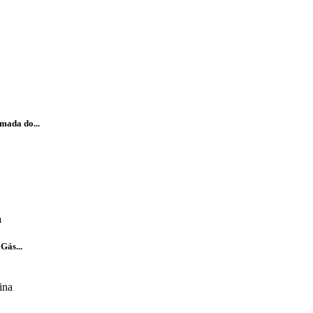
mada do...
a
Gás...