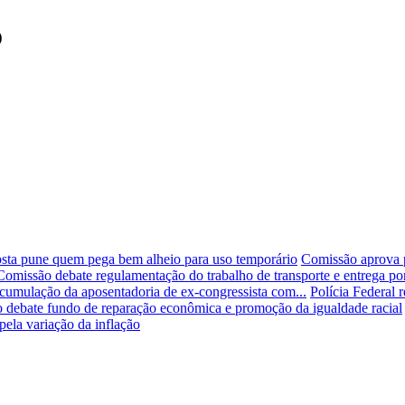
o
sta pune quem pega bem alheio para uso temporário
Comissão aprova p
Comissão debate regulamentação do trabalho de transporte e entrega por
cumulação da aposentadoria de ex-congressista com...
Polícia Federal 
 debate fundo de reparação econômica e promoção da igualdade racial
ela variação da inflação