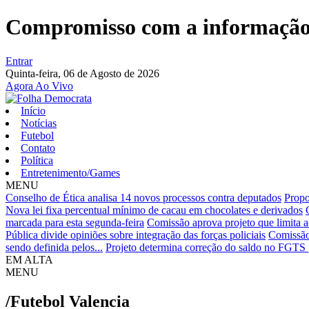
Compromisso com a informaçã
Entrar
Quinta-feira,
06 de Agosto de 2026
Agora Ao Vivo
Início
Notícias
Futebol
Contato
Política
Entretenimento/Games
MENU
Conselho de Ética analisa 14 novos processos contra deputados
Propo
Nova lei fixa percentual mínimo de cacau em chocolates e derivados
marcada para esta segunda-feira
Comissão aprova projeto que limita a
Pública divide opiniões sobre integração das forças policiais
Comissão
sendo definida pelos...
Projeto determina correção do saldo no FGTS p
EM ALTA
MENU
/Futebol
Valencia