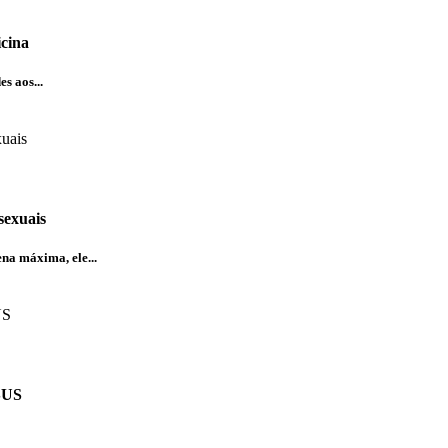
icina
s aos...
sexuais
na máxima, ele...
 SUS