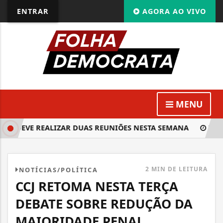
ENTRAR
AGORA AO VIVO
MENU
A DEVE REALIZAR DUAS REUNIÕES NESTA SEMANA
RELATO
2 MIN DE LEITURA
NOTÍCIAS/POLÍTICA
CCJ RETOMA NESTA TERÇA
DEBATE SOBRE REDUÇÃO DA
MAIORIDADE PENAL