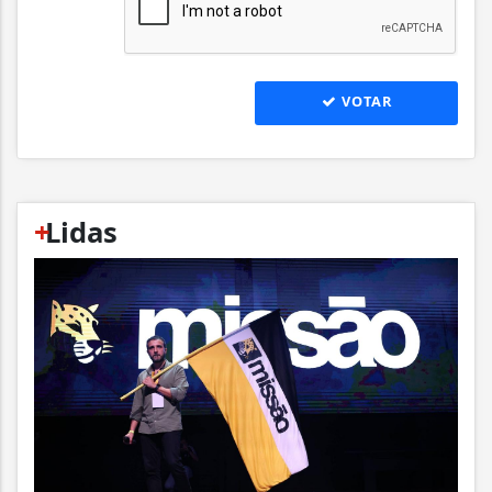
VOTAR
+
Lidas