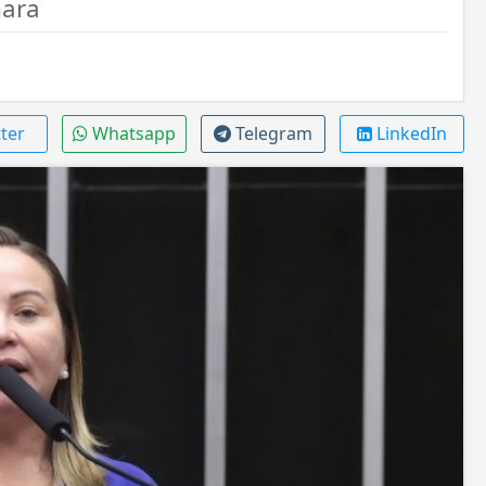
mara
ter
Whatsapp
Telegram
LinkedIn