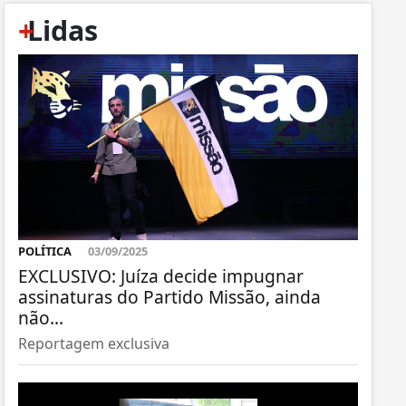
+
Lidas
POLÍTICA
03/09/2025
EXCLUSIVO: Juíza decide impugnar
assinaturas do Partido Missão, ainda
não...
Reportagem exclusiva