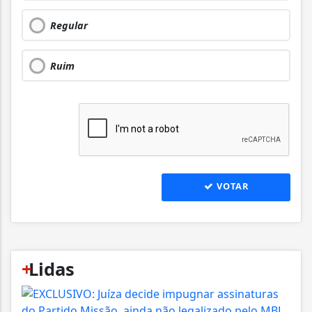
Regular
Ruim
VOTAR
+
Lidas