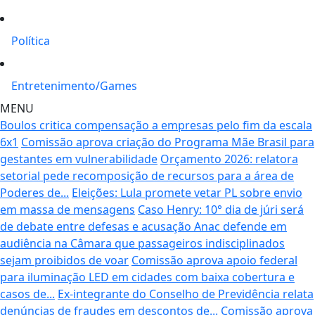
Política
Entretenimento/Games
MENU
Boulos critica compensação a empresas pelo fim da escala
6x1
Comissão aprova criação do Programa Mãe Brasil para
gestantes em vulnerabilidade
Orçamento 2026: relatora
setorial pede recomposição de recursos para a área de
Poderes de...
Eleições: Lula promete vetar PL sobre envio
em massa de mensagens
Caso Henry: 10° dia de júri será
de debate entre defesas e acusação
Anac defende em
audiência na Câmara que passageiros indisciplinados
sejam proibidos de voar
Comissão aprova apoio federal
para iluminação LED em cidades com baixa cobertura e
casos de...
Ex-integrante do Conselho de Previdência relata
denúncias de fraudes em descontos de...
Comissão aprova