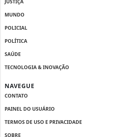
JUSTIÇA
MUNDO
POLICIAL
POLÍTICA
SAÚDE
TECNOLOGIA & INOVAÇÃO
NAVEGUE
CONTATO
PAINEL DO USUÁRIO
Termos de Uso e Privacidade
TERMOS DE USO E PRIVACIDADE
Esse site utiliza cookies para melhorar sua
SOBRE