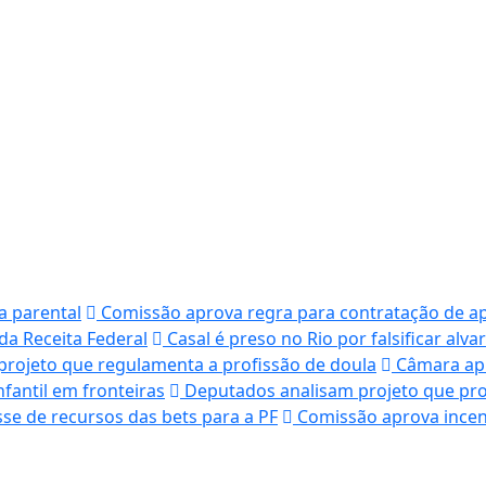
a parental
Comissão aprova regra para contratação de apr
a Receita Federal
Casal é preso no Rio por falsificar alva
projeto que regulamenta a profissão de doula
Câmara apr
fantil em fronteiras
Deputados analisam projeto que proí
sse de recursos das bets para a PF
Comissão aprova incen