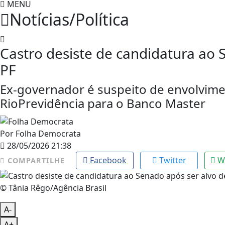
MENU
Notícias/Política
Castro desiste de candidatura ao 
PF
Ex-governador é suspeito de envolvime
RioPrevidência para o Banco Master
Por
Folha Democrata
28/05/2026 21:38
Facebook
Twitter
W
COMPARTILHE
© Tânia Rêgo/Agência Brasil
A-
A+